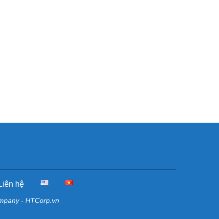
Liên hệ
ompany - HTCorp.vn