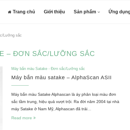
Trang chủ
Giới thiệu
Sản phẩm
Ứng dụn
ắc/Lưỡng sắc
E – ĐƠN SẮC/LƯỠNG SẮC
Máy bắn màu Satake - Đơn sắc/Lưỡng sắc
Máy bắn màu satake – AlphaScan ASII
Máy bắn màu Satake Alphascan là áy phân loại màu đơn
sắc tầm trung, hiệu quả vượt trội. Ra đời năm 2004 tại nhà
máy Satake ở Nam Mỹ, Alphascan đã trải…
Read more